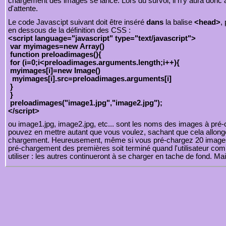
chargement des images se lance. Lors du survol, il n'y aura donc 
d'attente.
Le code Javascipt suivant doit être inséré
dans
la balise
<head>
,
en dessous de la définition des CSS :
<script language="javascript" type="text/javascript">
var myimages=new Array()
function preloadimages(){
for (i=0;i<preloadimages.arguments.length;i++){
myimages[i]=new Image()
myimages[i].src=preloadimages.arguments[i]
}
}
preloadimages("image1.jpg","image2.jpg");
</script>
ou image1.jpg, image2.jpg, etc... sont les noms des images à pré-
pouvez en mettre autant que vous voulez, sachant que cela allong
chargement. Heureusement, même si vous pré-chargez 20 images, i
pré-chargement des premières soit terminé quand l'utilisateur co
utiliser : les autres continueront à se charger en tache de fond. M