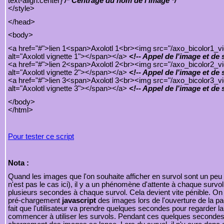
text-align:center}
/* Centrage du nom de l'image */
</style>
</head>
<body>
<a href="#">lien 1<span>Axolotl 1<br><img src="/axo_bicolor1_vig
alt="Axolotl vignette 1"></span></a>
<!-- Appel de l'image et de
<a href="#">lien 2<span>Axolotl 2<br><img src="/axo_bicolor2_vig
alt="Axolotl vignette 2"></span></a>
<!-- Appel de l'image et de
<a href="#">lien 3<span>Axolotl 3<br><img src="/axo_bicolor3_vig
alt="Axolotl vignette 3"></span></a>
<!-- Appel de l'image et de
</body>
</html>
Pour tester ce script
Nota :
Quand les images que l'on souhaite afficher en survol sont un peu 
n'est pas le cas ici), il y a un phénomène d'attente à chaque survol
plusieurs secondes à chaque survol. Cela devient vite pénible. On 
pré-chargement
javascript
des images lors de l'ouverture de la pag
fait que l'utilisateur va prendre quelques secondes pour regarder l
commencer à utiliser les survols. Pendant ces quelques secondes,