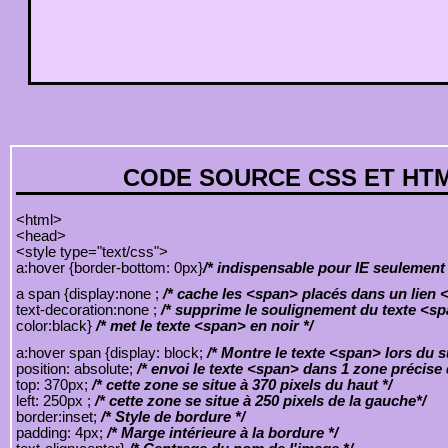
CODE SOURCE CSS ET HT
<html>
<head>
<style type="text/css">
a:hover {border-bottom: 0px}
/* indispensable pour IE seulement 
a span {display:none ;
/* cache les <span> placés dans un lien <
text-decoration:none ;
/* supprime le soulignement du texte <sp
color:black}
/* met le texte <span> en noir */
a:hover span {display: block;
/* Montre le texte <span> lors du s
position: absolute;
/* envoi le texte <span> dans 1 zone précise d
top: 370px;
/* cette zone se situe à 370 pixels du haut */
left: 250px ;
/* cette zone se situe à 250 pixels de la gauche*/
border:inset;
/* Style de bordure */
padding: 4px;
/* Marge intérieure à la bordure */